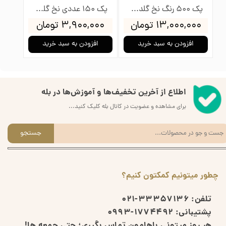
پک 500 رنگ نخ گلدوزی پنگوئن
پک 150 عددی نخ گلدوزی پنگوئن
۱۳,۰۰۰,۰۰۰ تومان
۳,۹۰۰,۰۰۰ تومان
۰۰۰
افزودن به سبد خرید
افزودن به سبد خرید
ا
اطلاع از آخرین تخفیف‌ها و آموزش‌ها در بله
برای مشاهده و عضویت در کانال بله کلیک کنید...
جستجو
چطور میتونیم کمکتون کنیم؟
تلفن:
33357136-021
پشتیبانی:
1774492-0993