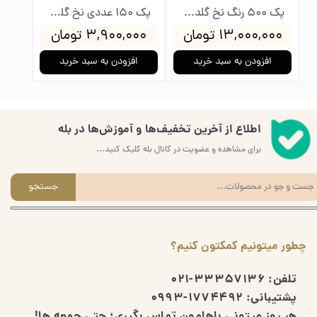
پک 500 رنگ نخ گلدوزی پنگوئن
پک 150 عددی نخ گلدوزی پنگوئن
۱۳,۰۰۰,۰۰۰ تومان
۳,۹۰۰,۰۰۰ تومان
۰۰۰
افزودن به سبد خرید
افزودن به سبد خرید
ا
اطلاع از آخرین تخفیف‌ها و آموزش‌ها در بله
برای مشاهده و عضویت در کانال بله کلیک کنید...
جستجو
چطور میتونیم کمکتون کنیم؟
تلفن:
33357136-021
پشتیبانی:
1774492-0993