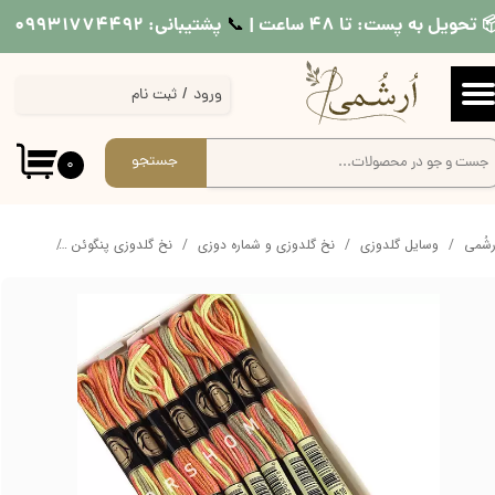
 تحویل به پست: تا ۴۸ ساعت |
پشتیبانی: ۰۹۹۳۱۷۷۴۴۹۲
📞​​​​​​​
حساب کاربری من
ورود
/
ثبت نام
تغییر گذر واژه
سفارشات
جستجو
۰
خروج از حساب کاربری
ُرشُمی
وسایل گلدوزی
نخ گلدوزی و شماره دوزی
نخ گلدوزی پنگوئن
نخ کالور