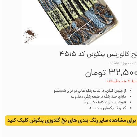
خ کالوریس پنگوئن کد 4515
 محصول: e4515
۳۲,۵۰ تومان
۴ عدد باقیمانده
از جنس کتان، با ثبات رنگ عالی در برابر شستشو
دارای چند رنگ با طیف رنگی متفاوت
فروش بصورت کلاف 8 متری
کد رنگ یکسان با دمسه