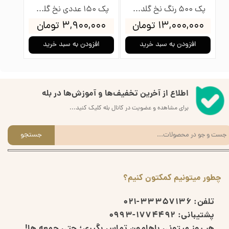
پک 500 رنگ نخ گلدوزی پنگوئن
پک 150 عددی نخ گلدوزی پنگوئن
۱۳,۰۰۰,۰۰۰ تومان
۳,۹۰۰,۰۰۰ تومان
۰۰۰
افزودن به سبد خرید
افزودن به سبد خرید
ا
اطلاع از آخرین تخفیف‌ها و آموزش‌ها در بله
برای مشاهده و عضویت در کانال بله کلیک کنید...
جستجو
چطور میتونیم کمکتون کنیم؟
تلفن:
33357136-021
پشتیبانی:
1774492-0993