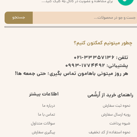
برای مشاهده و عضویت در کانال بله کلیک کنید...
جستجو
چطور میتونیم کمکتون کنیم؟
تلفن:
33357136-021
پشتیبانی:
1774492-0993
هر روز میتونی باهامون تماس بگیری؛ حتی جمعه ها!
اطلاعات بیشتر
راهنمای خرید از اُرشُمی
نحوه ثبت سفارش
درباره ما
رویه ارسال سفارش
تماس با ما
شیوه پرداخت
سوالات متداول
نحوه استفاده از کد تخفیف
پیگیری سفارش