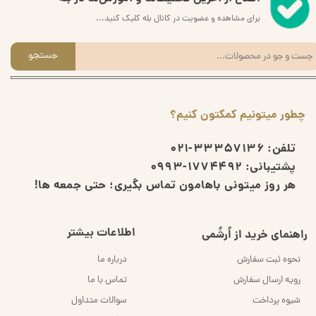
برای مشاهده و عضویت در کانال بله کلیک کنید...
جستجو
چطور میتونیم کمکتون کنیم؟
تلفن:
33357136-021
پشتیبانی:
1774492-0993
هر روز میتونی باهامون تماس بگیری؛ حتی جمعه ها!
اطلاعات بیشتر
راهنمای خرید از اُرشُمی
نحوه ثبت سفارش
درباره ما
رویه ارسال سفارش
تماس با ما
شیوه پرداخت
سوالات متداول