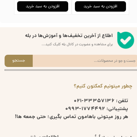
افزودن به سبد خرید
افزودن به سبد خرید
ا
اطلاع از آخرین تخفیف‌ها و آموزش‌ها در بله
برای مشاهده و عضویت در کانال بله کلیک کنید...
جستجو
چطور میتونیم کمکتون کنیم؟
تلفن:
33357136-021
پشتیبانی:
1774492-0993
هر روز میتونی باهامون تماس بگیری؛ حتی جمعه ها!