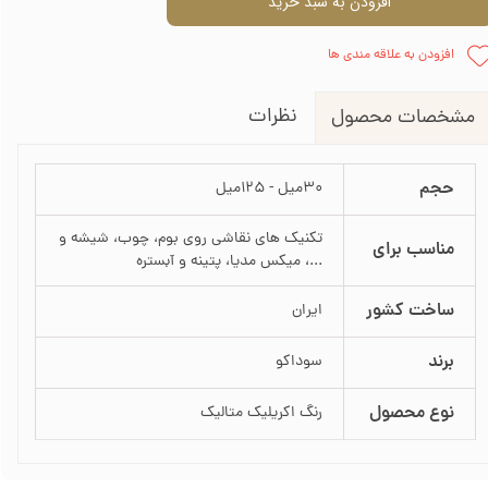
افزودن به سبد خرید
افزودن به علاقه مندی ها
نظرات
مشخصات محصول
حجم
30میل - 125میل
تکنیک های نقاشی روی بوم، چوب، شیشه و
مناسب برای
...، میکس مدیا، پتینه و آبستره
ساخت کشور
ایران
برند
سوداکو
نوع محصول
رنگ اکریلیک متالیک