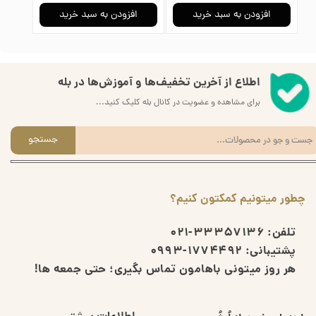
افزودن به سبد خرید
افزودن به سبد خرید
ا
اطلاع از آخرین تخفیف‌ها و آموزش‌ها در بله
برای مشاهده و عضویت در کانال بله کلیک کنید...
جستجو
چطور میتونیم کمکتون کنیم؟
تلفن:
33357136-021
پشتیبانی:
1774492-0993
هر روز میتونی باهامون تماس بگیری؛ حتی جمعه ها!