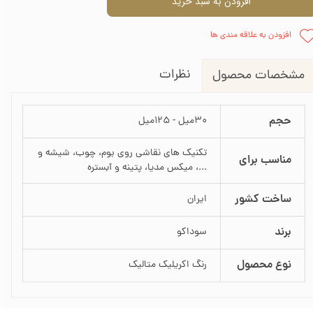
افزودن به سبد خرید
افزودن به علاقه مندی ها
نظرات
مشخصات محصول
حجم
30میل - 125میل
تکنیک های نقاشی روی بوم، چوب، شیشه و
مناسب برای
...، میکس مدیا، پتینه و آبستره
ساخت کشور
ایران
برند
سوداکو
نوع محصول
رنگ اکریلیک متالیک