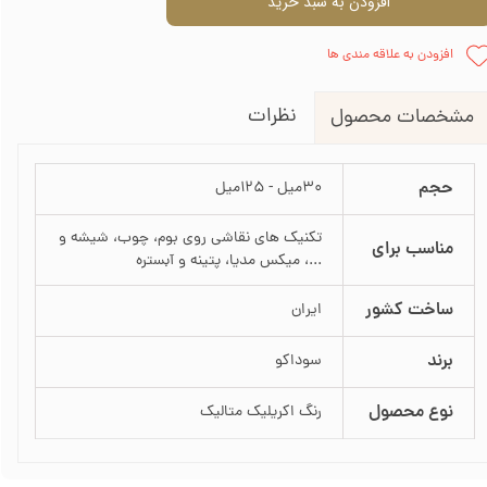
افزودن به سبد خرید
افزودن به علاقه مندی ها
نظرات
مشخصات محصول
حجم
30میل - 125میل
تکنیک های نقاشی روی بوم، چوب، شیشه و
مناسب برای
...، میکس مدیا، پتینه و آبستره
ساخت کشور
ایران
برند
سوداکو
نوع محصول
رنگ اکریلیک متالیک