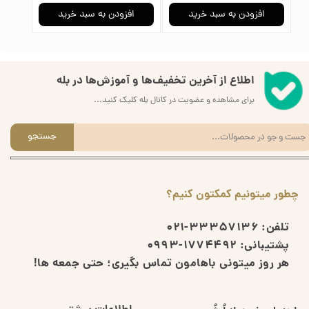
افزودن به سبد خرید
افزودن به سبد خرید
ا
اطلاع از آخرین تخفیف‌ها و آموزش‌ها در بله
برای مشاهده و عضویت در کانال بله کلیک کنید...
جستجو
چطور میتونیم کمکتون کنیم؟
تلفن:
33357136-021
پشتیبانی:
1774492-0993
هر روز میتونی باهامون تماس بگیری؛ حتی جمعه ها!