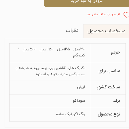
افزودن به سبد خرید
افزودن به علاقه مندی ها
نظرات
مشخصات محصول
30میل - 125میل - 250میل - 500میل - 1
حجم
کیلوگرم
تکنیک های نقاشی روی بوم، چوب، شیشه و
مناسب برای
...، میکس مدیا، پتینه و آبستره
ساخت کشور
ایران
برند
سوداکو
نوع محصول
رنگ اکریلیک ساده