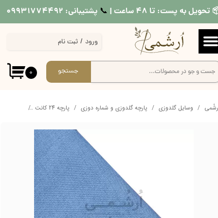
 تحویل به پست: تا ۴۸ ساعت |
پشتیبانی: ۰۹۹۳۱۷۷۴۴۹۲
📞​​​​​​​
حساب کاربری من
ورود
/
ثبت نام
تغییر گذر واژه
سفارشات
جستجو
۰
خروج از حساب کاربری
ُرشُمی
وسایل گلدوزی
پارچه گلدوزی و شماره دوزی
پارچه 24 کانت
پارچه 24 کانت گونی بافت نیدل پانچ و گلدوزی ابعاد 100x150cm رنگ آبی