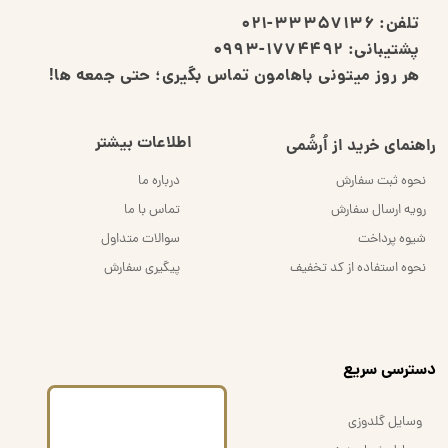
تلفن:
33357136-021
پشتیبانی:
1774492-0993
هر روز میتونی باهامون تماس بگیری؛ حتی جمعه ها!
اطلاعات بیشتر
راهنمای خرید از اُرشُمی
نحوه ثبت سفارش
درباره ما
رویه ارسال سفارش
تماس با ما
شیوه پرداخت
سوالات متداول
نحوه استفاده از کد تخفیف
پیگیری سفارش
​دسترسی سریع
وسایل گلدوزی