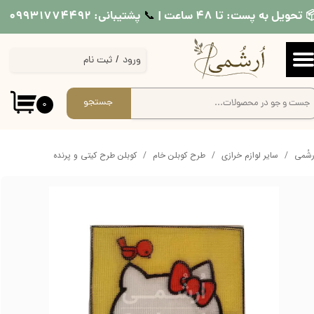
 تحویل به پست: تا ۴۸ ساعت |
پشتیبانی: ۰۹۹۳۱۷۷۴۴۹۲
📞​​​​​​​
حساب کاربری من
ورود
/
ثبت نام
تغییر گذر واژه
سفارشات
جستجو
۰
خروج از حساب کاربری
ُرشُمی
سایر لوازم خرازی
طرح کوبلن خام
کوبلن طرح کیتی و پرنده